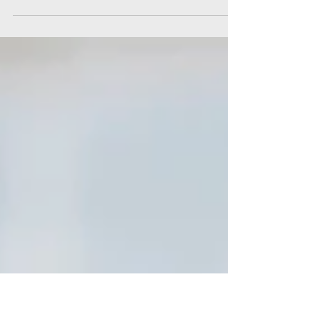
神經語言程式學（NLP）告訴我們：人只能根據自
己的感受和感知來看待世界。我們所看到的實際上
不是真正的現實世界，而是基於自己的信念，經
驗，價值觀和其他一些因素的過濾版本。 提升個人
表現的3個頂級NLP技術 使用NLP技術，可以幫助你
提升個人表現，增加對人類思維方式和大腦機制的...