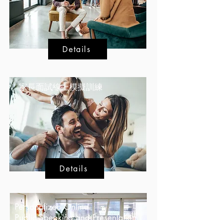
Details
​家長面試線上模擬訓練
Details
Personalized Online
Public Speaking and Presentation