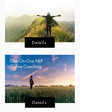
Free 1-hr 1-on-1
Online Coaching
Details
One-On-One NLP
Online Coaching
Details