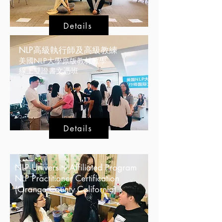
Details
NLP高級執行師及高級教練
美國NLP大學原版教材教學
線上雙證書文憑班
Details
NLP University
Affiliated Program
NLP Practitioner Certification
(Orange County California)