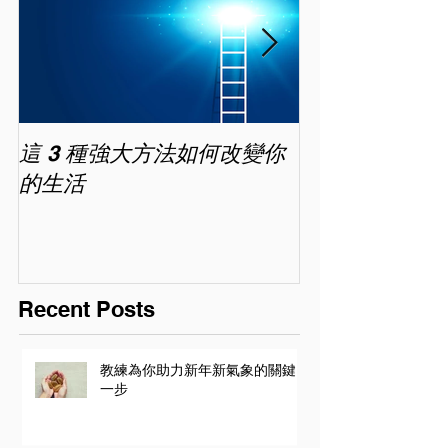
這 3 種強大方法如何改變你
家長面試－如
的生活
喜歡你 (精讀班) 
Recent Posts
教練為你助力新年新氣象的關鍵
一步