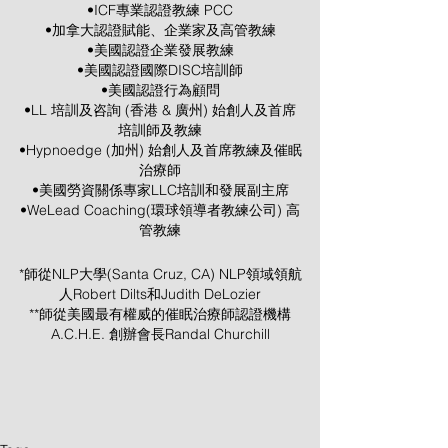
•ICF專業認證教練 PCC
•加拿大認證賦能、企業家及高管教練
•美國認證企業發展教練
•美國認證國際DISC培訓師
•美國認證行為顧問
•LL 培訓及咨詢 (香港 & 廣州) 始創人及首席
培訓師及教練
•Hypnoedge (加州) 始創人及首席教練及催眠
治療師
•美國勞資關係專家LLC培訓和發展副主席
•WeLead Coaching(環球領導者教練公司) 高
管教練
*師從NLP大學(Santa Cruz, CA) NLP領域領航
人Robert Dilts和Judith DeLozier
**師從美國最有權威的催眠治療師認證機構
A.C.H.E. 創辦會長Randal Churchill