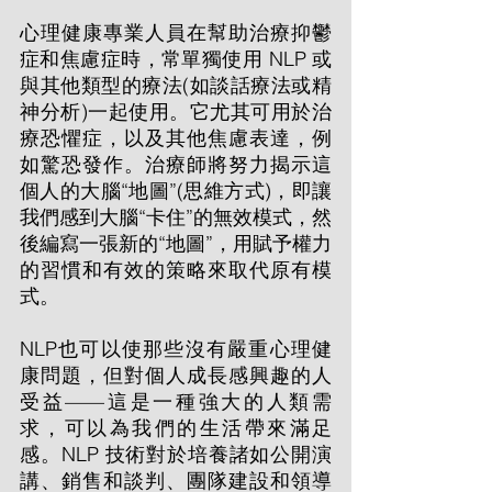
心理健康專業人員在幫助治療抑鬱
症和焦慮症時，常單獨使用 NLP 或
與其他類型的療法(如談話療法或精
神分析)一起使用。它尤其可用於治
療恐懼症，以及其他焦慮表達，例
如驚恐發作。治療師將努力揭示這
個人的大腦“地圖”(思維方式)，即讓
我們感到大腦“卡住”的無效模式，然
後編寫一張新的“地圖”，用賦予權力
的習慣和有效的策略來取代原有模
式。
NLP也可以使那些沒有嚴重心理健
康問題，但對個人成長感興趣的人
受益——這是一種強大的人類需
求，可以為我們的生活帶來滿足
感。NLP 技術對於培養諸如公開演
講、銷售和談判、團隊建設和領導