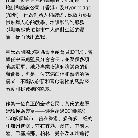
作為一位有遠見的領導者，她開創了LL
培訓和諮詢公司（香港）及Hypnoedge 
(加州)。作為創始人和總監，她致力於提
供鼓舞人心的教學、培訓和諮詢服務，
以期喚起繁忙都市中人們對生活的覺
醒，從而活出真我。
黃氏為國際演講協會卓越會員(DTM)，曾
擔任中區總監及分會會長，並榮獲多項
演講冠軍。她乃專業培訓師演講會的創
辦會長，也是一位充滿自信和熱情的演
講者，不斷以嶄新和富啟發性的觀點來
激勵和挑戰她的觀眾。
作為一位真正的全球公民，黃氏的遊歷
經驗極為豐富——遊遍超過30個國家、
150多個城市，曾在香港、多倫多、紐約
和加州進修，並在香港、澳門、中國大
陸、巴塞羅那、柏林、曼谷及加州進行