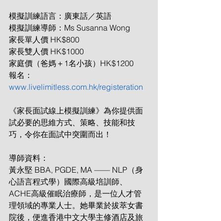
模擬訓練語言：廣東話／英語
模擬訓練導師：Ms Susanna Wong
家長單人價 HK$800
家長雙人價 HK$1000
家庭價（爸媽＋1名小孩）HK$1200
報名：
www.livelimitless.com.hk/registeration
《家長面試線上模擬訓練》為你提供面
試必要的思維方式、策略、技能和技
巧，令你在面試中突圍而出！
導師資料：
黃永堅 BBA, PGDE, MA —— NLP（身
心語言程式學）國際高級培訓師、
ACHE高級催眠治療師，是一位人才管
理領域的專業人士。她畢業於拔萃女書
院後，便進香港中文大學主修酒店及旅