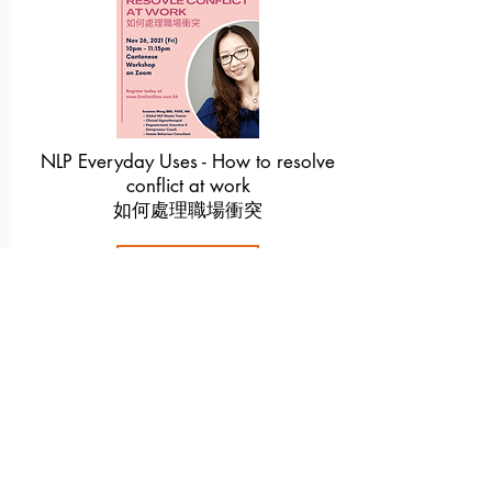
NLP Everyday Uses - How to resolve
conflict at work
如何處理職場衝突
Read More