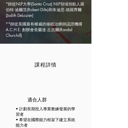
*師從NLP大學(Santa Cruz) NLP領域領航人羅
伯特·迪爾茨(Robert Dilts)和朱迪思·德羅齊爾
(Judith DeLozier)
**師從美國最有權威的催眠治療師認證機構
A.C.H.E. 創辦會長蘭達·丘吉爾(Randal
Churchill)
課程詳情
適合人群
• 計劃長期投入專業教練發展的學
習者
• 希望在國際能力框架下建立系統
能力者