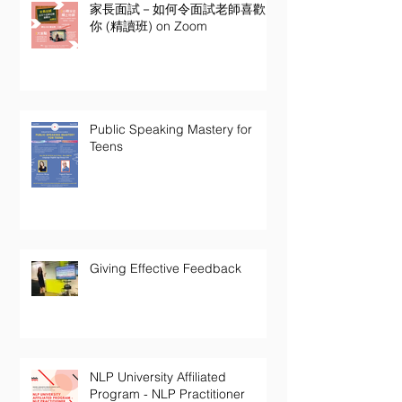
家長面試－如何令面試老師喜歡
你 (精讀班) on Zoom
Public Speaking Mastery for
Teens
Giving Effective Feedback
NLP University Affiliated
Program - NLP Practitioner