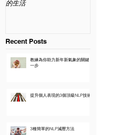
的生活
喜歡你 (精讀班) 
Recent Posts
教練為你助力新年新氣象的關鍵
一步
提升個人表現的3個頂級NLP技術
3種簡單的NLP減壓方法