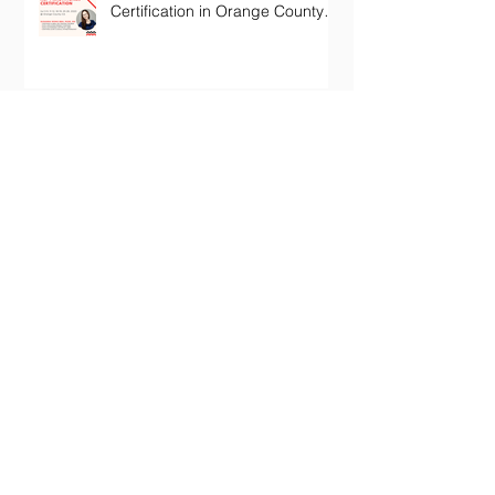
Certification in Orange County
California
Archive
January 2024
(1)
1 post
October 2022
(1)
1 post
July 2022
(1)
1 post
June 2022
(1)
1 post
May 2022
(1)
1 post
November 2020
(2)
2 posts
October 2020
(1)
1 post
December 2019
(2)
2 posts
July 2019
(1)
1 post
February 2019
(1)
1 post
January 2019
(1)
1 post
October 2018
(1)
1 post
September 2018
(1)
1 post
July 2018
(1)
1 post