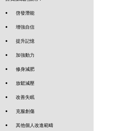
•       啓發潛能
•       增強自信
•       提升記憶
•       加強動力
•       修身減肥
•       放鬆減壓
•       改善失眠
•       克服創傷
•       其他個人改進範疇